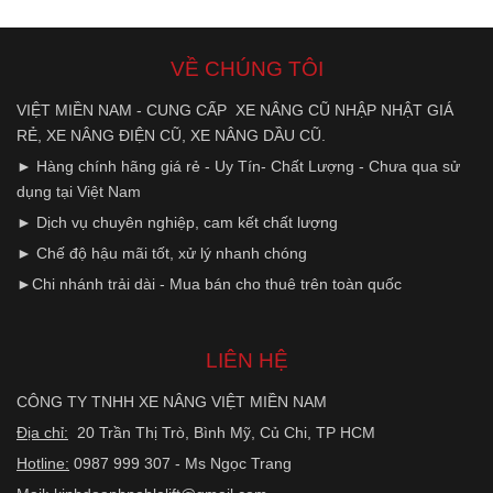
VỀ CHÚNG TÔI
VIỆT MIỀN NAM - CUNG CẤP XE NÂNG CŨ NHẬP NHẬT GIÁ
RẺ, XE NÂNG ĐIỆN CŨ, XE NÂNG DẦU CŨ.
► Hàng chính hãng giá rẻ - Uy Tín- Chất Lượng - Chưa qua sử
dụng tại Việt Nam
► Dịch vụ chuyên nghiệp, cam kết chất lượng
► Chế độ hậu mãi tốt, xử lý nhanh chóng
►Chi nhánh trải dài - Mua bán cho thuê trên toàn quốc
LIÊN HỆ
CÔNG TY TNHH XE NÂNG VIỆT MIỀN NAM
Địa chỉ:
20 Trần Thị Trò, Bình Mỹ, Củ Chi, TP HCM
Hotline:
0987 999 307 - Ms Ngọc Trang