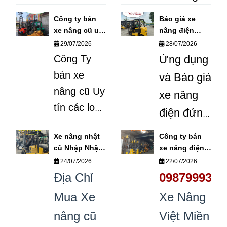
Nâng
cũ / mới
Công ty bán
Báo giá xe
Việt Miền
trên toàn
xe nâng cũ uy
nâng điện
tín các loại
đứng lái/ xe
29/07/2026
28/07/2026
Nam
Bán
quốc.
nâng điện
Công Ty
Ứng dụng
xe nâng
Hotline
ngồi lái
bán xe
và Báo giá
0987999307
điện 1,5
0987.999.307
nâng cũ Uy
xe nâng
tấn cũ
/ 0868.
tín các loại.
điện đứng
UY TÍN
405.519
Bán xe
lái/ Xe
GIÁ
Ms
Xe nâng nhật
Công ty bán
nâng dầu
nâng điện
cũ Nhập Nhật
xe nâng điện
RẺ.
dịch
Trang.
Mua
cũ/ xe
các loại
mới cũ các
24/07/2026
22/07/2026
ngồi lái đã
vụ cho
nâng điện
loại
bán kinh
Địa Chỉ
0987999307
qua sử
thuê xe
cũ/ xe
doanh xe
Mua Xe
Xe Nâng
dụng.
nâng gas
nâng và
nâng hàng
nâng cũ
Việt Miền
0987.999.307
cũ Gía rẻ
sửa chữa