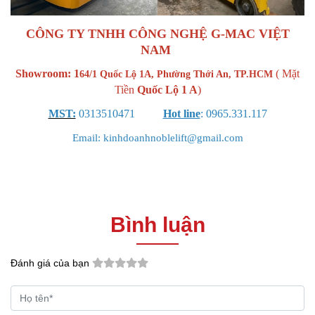
CÔNG TY TNHH CÔNG NGHỆ G-MAC VIỆT
NAM
Showroom: 1
( Mặt
64/1 Quốc Lộ 1A, Phường Thới An, TP.HCM
Tiền
Quốc Lộ 1 A
)
MST:
0313510471
Hot line
: 0965.331.117
Email: kinhdoanhnoblelift@gmail.com
Bình luận
Đánh giá của bạn