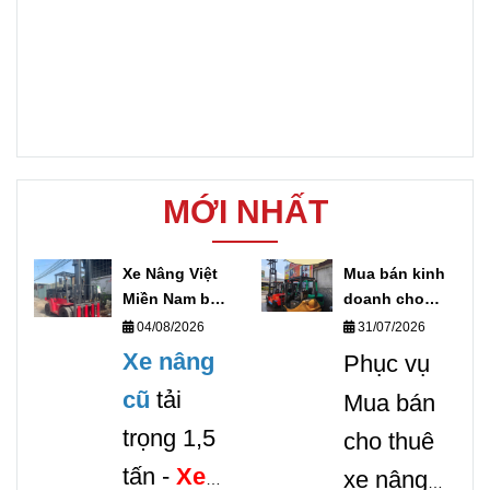
MỚI NHẤT
Xe Nâng Việt
Mua bán kinh
Miền Nam bán
doanh cho
xe nâng điện
thuê xe nâng
04/08/2026
31/07/2026
cũ uy tín giá
hàng Toàn
Xe nâng
Phục vụ
rẻ
quốc
cũ
tải
Mua bán
trọng 1,5
cho thuê
tấn -
Xe
xe nâng