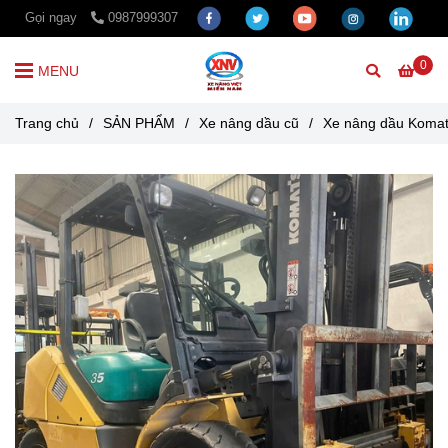
Gọi ngay
0987999307
0
MENU
Trang chủ
/
SẢN PHẨM
/
Xe nâng dầu cũ
/
Xe nâng dầu Komats