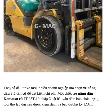
Thay vì đầu tư xe mới, nhiều doanh nghiệp lựa chọn
xe nâng
dầu 3.5 tấn cũ
để tiết kiệm chi phí. Một chiếc
xe nâng dầu
Komatsu cũ
FD35T-10 nhập Nhật bãi vẫn đảm bảo chất lượng,
tuổi thọ lâu dài nếu được kiểm định và bảo dưỡng kỹ lưỡng.