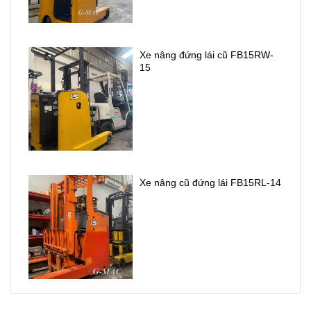
nâng
Uy tín
nhật cũ
chất
Xe nâng đứng lái cũ FB15RW-
các loại
lượng
15
Gía rẻ
cung cấp
xe nâng
điện .
Xe nâng cũ đứng lái FB15RL-14