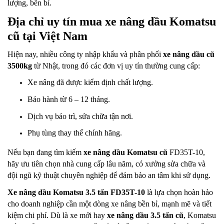
lượng, bền bỉ.
Địa chỉ uy tín mua xe nâng dầu Komatsu
cũ tại Việt Nam
Hiện nay, nhiều công ty nhập khẩu và phân phối
xe nâng dầu cũ
3500kg
từ Nhật, trong đó các đơn vị uy tín thường cung cấp:
Xe nâng đã được kiểm định chất lượng.
Bảo hành từ 6 – 12 tháng.
Dịch vụ bảo trì, sửa chữa tận nơi.
Phụ tùng thay thế chính hãng.
Nếu bạn đang tìm kiếm
xe nâng dầu Komatsu cũ
FD35T-10,
hãy ưu tiên chọn nhà cung cấp lâu năm, có xưởng sửa chữa và
đội ngũ kỹ thuật chuyên nghiệp để đảm bảo an tâm khi sử dụng.
Xe nâng dầu Komatsu 3.5 tấn FD35T-10
là lựa chọn hoàn hảo
cho doanh nghiệp cần một dòng xe nâng bền bỉ, mạnh mẽ và tiết
kiệm chi phí. Dù là xe mới hay
xe nâng dầu 3.5 tấn cũ
, Komatsu