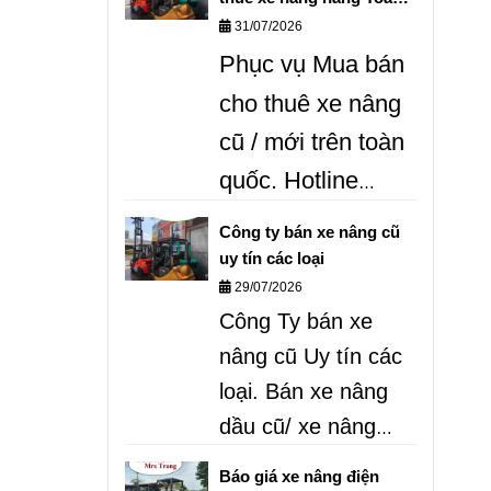
quốc
31/07/2026
RẺ.
dịch vụ cho
Phục vụ Mua bán
thuê xe nâng và
cho thuê xe nâng
sửa chữa xe nâng
cũ / mới trên toàn
chuyên nghiệp
quốc.
Hotline
trên Toàn quốc
0987.999.307 /
Công ty bán xe nâng cũ
0868. 405.519
Ms
uy tín các loại
29/07/2026
Trang.
Mua bán
Công Ty bán xe
kinh doanh xe
nâng cũ Uy tín các
nâng hàng các
loại. Bán xe nâng
loại UY tín giá tốt .
dầu cũ/ xe nâng
điện cũ/ xe nâng
Báo giá xe nâng điện