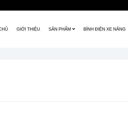
CHỦ
GIỚI THIỆU
SẢN PHẨM
BÌNH ĐIỆN XE NÂNG