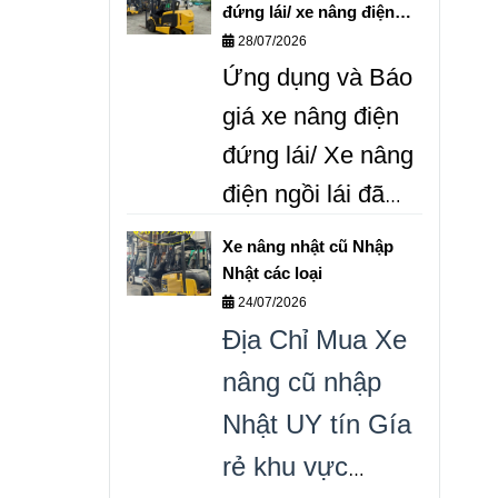
gas cũ Gía rẻ toàn
đứng lái/ xe nâng điện
quốc. Liên hệ
ngồi lái 0987999307
28/07/2026
Ứng dụng và Báo
0987999307 Ms
Trang.
giá xe nâng điện
đứng lái/ Xe nâng
điện ngồi lái đã
qua sử dụng.
Xe nâng nhật cũ Nhập
0987.999.307
Bán
Nhật các loại
24/07/2026
xe nâng điện đã
Địa Chỉ Mua Xe
qua sử dụng các
nâng cũ nhập
loại Nhập Nhật
Nhật UY tín Gía
Gía tốt.
rẻ khu vực