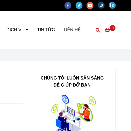
0
DỊCH VỤ
TIN TỨC
LIÊN HỆ
CHÚNG TÔI LUÔN SẴN SÀNG
ĐỂ GIÚP ĐỠ BẠN