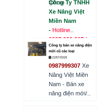
tphcm
Công Ty TNHH
Xe Nâng Việt
Miền Nam
-
Hotline
0987.999.307 /
Công ty bán xe nâng điện
0868.405.519
mới cũ các loại
Bán xe nâng
22/07/2026
0987999307
Xe
nhật cũ các loại
Nâng Việt Miền
Gía rẻ
Nam - Bán xe
nâng điện mới/
xe nâng điện cũ