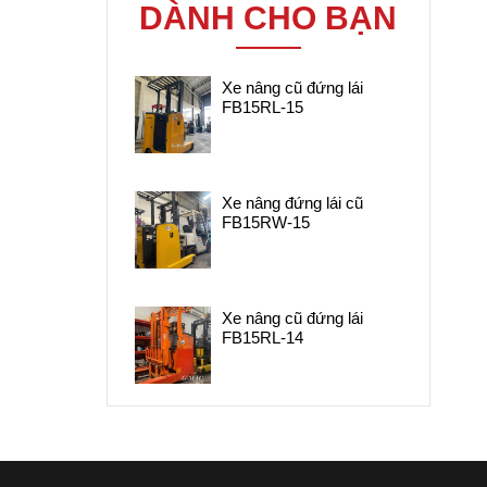
các loại trên
DÀNH CHO BẠN
toàn quốc. Bảo
Xe nâng cũ đứng lái
hành lâu dài
FB15RL-15
Cam kết Uy tín
chất lượng cung
Xe nâng đứng lái cũ
cấp xe nâng
FB15RW-15
điện .
Xe nâng cũ đứng lái
FB15RL-14