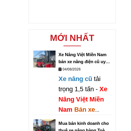
MỚI NHẤT
Xe Nâng Việt Miền Nam
bán xe nâng điện cũ uy
tín giá rẻ
04/08/2026
Xe nâng cũ
tải
trọng 1,5 tấn -
Xe
Nâng Việt Miền
Nam
Bán xe
nâng điện 1,5 tấn
Mua bán kinh doanh cho
cũ UY TÍN GIÁ
thuê xe nâng hàng Toàn