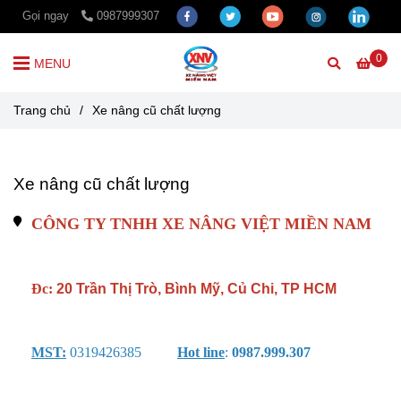
Gọi ngay
0987999307
0
MENU
Trang chủ
/
Xe nâng cũ chất lượng
Xe nâng cũ chất lượng
CÔNG TY TNHH XE NÂNG VIỆT MIỀN NAM
Đc:
 20 Trần Thị Trò, Bình Mỹ, Củ Chi, TP HCM
MST:
 0319426385          
Hot line
: 
0987.999.307