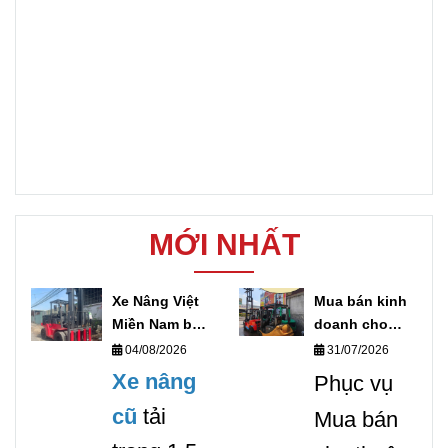
MỚI NHẤT
Xe Nâng Việt
Mua bán kinh
Miền Nam bán
doanh cho
xe nâng điện
thuê xe nâng
04/08/2026
31/07/2026
cũ uy tín giá
hàng Toàn
Xe nâng
Phục vụ
rẻ
quốc
cũ
tải
Mua bán