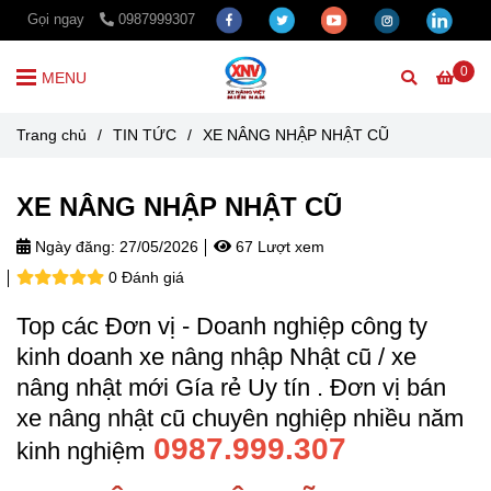
Gọi ngay
0987999307
0
MENU
Trang chủ
/
TIN TỨC
/
XE NÂNG NHẬP NHẬT CŨ
XE NÂNG NHẬP NHẬT CŨ
Ngày đăng:
27/05/2026
67 Lượt xem
0 Đánh giá
Top các Đơn vị - Doanh nghiệp công ty
kinh doanh xe nâng nhập Nhật cũ / xe
nâng nhật mới Gía rẻ Uy tín . Đơn vị bán
xe nâng nhật cũ chuyên nghiệp nhiều năm
0987.999.307
kinh nghiệm