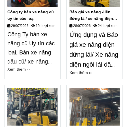
chuyên nghiệp
loại UY tín giá tốt
Công ty bán xe nâng cũ
Báo giá xe nâng điện
trên Toàn quốc
.
uy tín các loại
đứng lái/ xe nâng điện
ngồi lái 0987999307
29/07/2026
|
19 Lượt xem
28/07/2026
|
24 Lượt xem
Công Ty bán xe
Ứng dụng và Báo
nâng cũ Uy tín các
giá xe nâng điện
loại. Bán xe nâng
đứng lái/ Xe nâng
dầu cũ/ xe nâng
điện ngồi lái đã
Xem thêm ››
điện cũ/ xe nâng
Xem thêm ››
qua sử dụng.
gas cũ Gía rẻ toàn
0987.999.307
Bán
quốc. Liên hệ
xe nâng điện đã
0987999307 Ms
qua sử dụng các
Trang.
loại Nhập Nhật
Gía tốt.