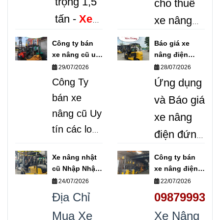
trọng 1,5
cho thuê
tấn -
Xe
xe nâng
Nâng
cũ / mới
Công ty bán
Báo giá xe
Việt Miền
trên toàn
xe nâng cũ uy
nâng điện
tín các loại
đứng lái/ xe
29/07/2026
28/07/2026
Nam
Bán
quốc.
nâng điện
Công Ty
Ứng dụng
xe nâng
Hotline
ngồi lái
bán xe
và Báo giá
0987999307
điện 1,5
0987.999.307
nâng cũ Uy
xe nâng
tấn cũ
/ 0868.
tín các loại.
điện đứng
UY TÍN
405.519
Bán xe
lái/ Xe
GIÁ
Ms
Xe nâng nhật
Công ty bán
nâng dầu
nâng điện
cũ Nhập Nhật
xe nâng điện
RẺ.
dịch
Trang.
Mua
cũ/ xe
các loại
mới cũ các
24/07/2026
22/07/2026
ngồi lái đã
vụ cho
nâng điện
loại
bán kinh
Địa Chỉ
0987999307
qua sử
thuê xe
cũ/ xe
doanh xe
Mua Xe
Xe Nâng