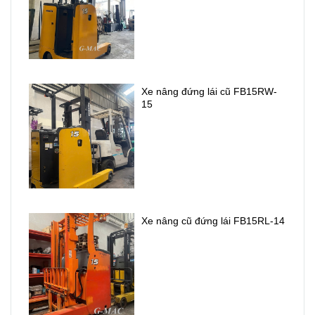
Bán xe
Cam kết
nâng
Uy tín
nhật cũ
chất
Xe nâng đứng lái cũ FB15RW-
các loại
lượng
15
Gía rẻ
cung cấp
xe nâng
điện .
Xe nâng cũ đứng lái FB15RL-14