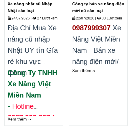
Xe nâng nhật cũ Nhập
Công ty bán xe nâng điện
Nhật các loại
mới cũ các loại
24/07/2026
|
27 Lượt xem
22/07/2026
|
33 Lượt xem
Địa Chỉ Mua Xe
0987999307
Xe
nâng cũ nhập
Nâng Việt Miền
Nhật UY tín Gía
Nam - Bán xe
rẻ khu vực
nâng điện mới/
Xem thêm ››
tphcm
Công Ty TNHH
xe nâng điện cũ
Xe Nâng Việt
các loại trên
Miền Nam
toàn quốc. Bảo
-
Hotline
hành lâu dài
0987.999.307 /
Cam kết Uy tín
Xem thêm ››
0868.405.519
chất lượng cung