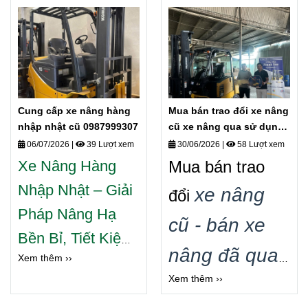
Bán xe nâng
cấp xe nâng
nhật cũ các loại
điện .
Gía rẻ
Cung cấp xe nâng hàng
Mua bán trao đổi xe nâng
nhập nhật cũ 0987999307
cũ xe nâng qua sử dụng
các loại
06/07/2026
|
39 Lượt xem
30/06/2026
|
58 Lượt xem
Xe Nâng Hàng
Mua bán trao
Nhập Nhật
– Giải
xe nâng
đổi
Pháp Nâng Hạ
cũ - bán xe
Bền Bỉ, Tiết Kiệm
nâng đã qua
Xem thêm ››
Cho Doanh
Xem thêm ››
sử dụng
Nghiệp
.
Cung cấp