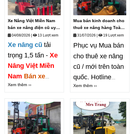
Xe Nâng Việt Miền Nam
Mua bán kinh doanh cho
bán xe nâng điện cũ uy
thuê xe nâng hàng Toàn
tín giá rẻ
quốc
04/08/2026
|
13 Lượt xem
31/07/2026
|
19 Lượt xem
Xe nâng cũ
tải
Phục vụ Mua bán
trọng 1,5 tấn -
Xe
cho thuê xe nâng
Nâng Việt Miền
cũ / mới trên toàn
Nam
Bán xe
quốc.
Hotline
Xem thêm ››
nâng điện 1,5 tấn
Xem thêm ››
0987.999.307 /
cũ UY TÍN GIÁ
0868. 405.519
Ms
RẺ.
dịch vụ cho
Trang.
Mua bán
thuê xe nâng và
kinh doanh xe
sửa chữa xe nâng
nâng hàng các