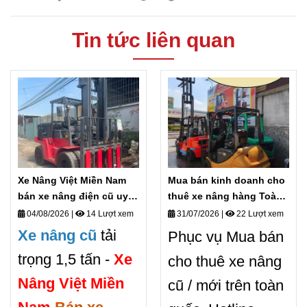
Tin tức liên quan
Xe Nâng Việt Miền Nam
Mua bán kinh doanh cho
bán xe nâng điện cũ uy
thuê xe nâng hàng Toàn
tín giá rẻ
quốc
04/08/2026
|
14 Lượt xem
31/07/2026
|
22 Lượt xem
Xe nâng cũ
tải
Phục vụ Mua bán
trọng 1,5 tấn -
Xe
cho thuê xe nâng
Nâng Việt Miền
cũ / mới trên toàn