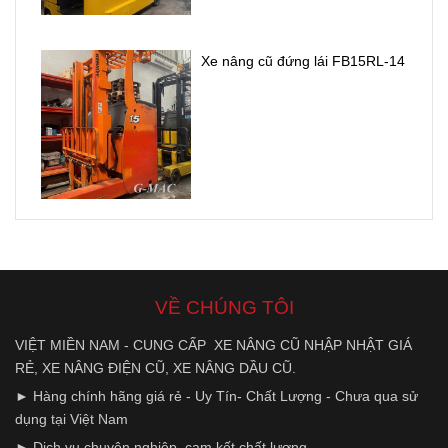
điện .
Xe nâng cũ đứng lái FB15RL-14
VỀ CHÚNG TÔI
VIỆT MIỀN NAM - CUNG CẤP XE NÂNG CŨ NHẬP NHẬT GIÁ
RẺ, XE NÂNG ĐIỆN CŨ, XE NÂNG DẦU CŨ.
► Hàng chính hãng giá rẻ - Uy Tín- Chất Lượng - Chưa qua sử
dụng tại Việt Nam
► Dịch vụ chuyên nghiệp, cam kết chất lượng