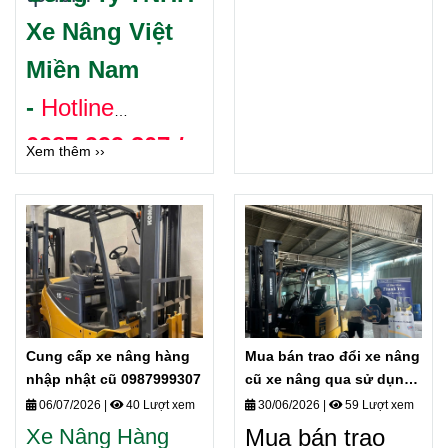
Xe Nâng Việt
các loại trên
Miền Nam
toàn quốc. Bảo
-
Hotline
hành lâu dài
0987.999.307 /
Cam kết Uy tín
Xem thêm ››
0868.405.519
chất lượng cung
Bán xe nâng
cấp xe nâng
nhật cũ các loại
điện .
Gía rẻ
Cung cấp xe nâng hàng
Mua bán trao đổi xe nâng
nhập nhật cũ 0987999307
cũ xe nâng qua sử dụng
các loại
06/07/2026
|
40 Lượt xem
30/06/2026
|
59 Lượt xem
Xe Nâng Hàng
Mua bán trao