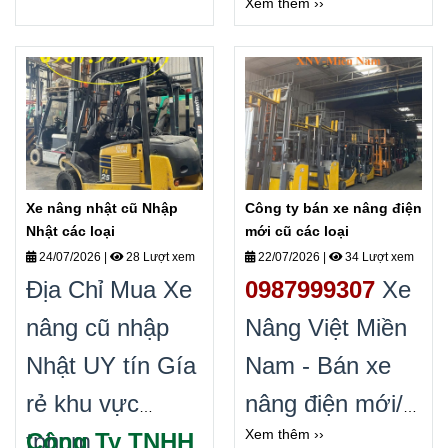
Xem thêm ››
qua sử dụng.
gas cũ Gía rẻ toàn
0987.999.307
Bán
quốc. Liên hệ
xe nâng điện đã
0987999307 Ms
qua sử dụng các
Trang.
loại Nhập Nhật
Gía tốt.
Xe nâng nhật cũ Nhập
Công ty bán xe nâng điện
Nhật các loại
mới cũ các loại
24/07/2026
|
28 Lượt xem
22/07/2026
|
34 Lượt xem
Địa Chỉ Mua Xe
0987999307
Xe
nâng cũ nhập
Nâng Việt Miền
Nhật UY tín Gía
Nam - Bán xe
rẻ khu vực
nâng điện mới/
Xem thêm ››
tphcm
Công Ty TNHH
xe nâng điện cũ