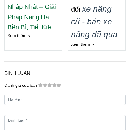
Nhập Nhật
– Giải
xe nâng
đổi
Pháp Nâng Hạ
cũ - bán xe
Bền Bỉ, Tiết Kiệm
nâng đã qua
Xem thêm ››
Cho Doanh
Xem thêm ››
sử dụng
Nghiệp
.
Cung cấp
xe nâng hàng các
0987999307
thương hiệu
Ms Trang. Đơn
BÌNH LUẬN
Toyota
:
,
vị kinh doanh
Đánh giá của bạn
KOMATSU
,
mua bán các
Mitsubishi,
loại xe nâng
Nissan, TCM,
hàng cũ
chất
Nichiyu
hay
lượng Toàn
Sumitomo.