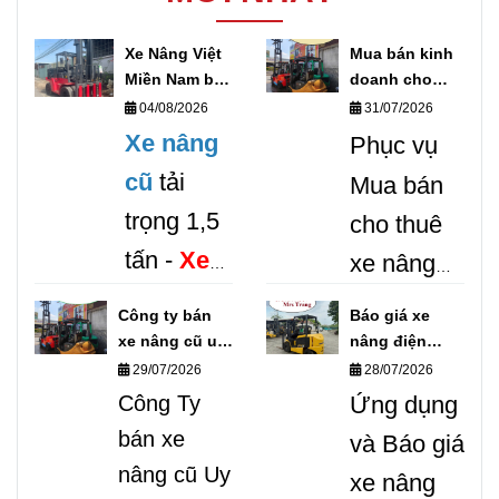
Xe Nâng Việt
Mua bán kinh
Miền Nam bán
doanh cho
xe nâng điện
thuê xe nâng
04/08/2026
31/07/2026
cũ uy tín giá
hàng Toàn
Xe nâng
Phục vụ
rẻ
quốc
cũ
tải
Mua bán
trọng 1,5
cho thuê
tấn -
Xe
xe nâng
Nâng
cũ / mới
Công ty bán
Báo giá xe
Việt Miền
trên toàn
xe nâng cũ uy
nâng điện
tín các loại
đứng lái/ xe
29/07/2026
28/07/2026
Nam
Bán
quốc.
nâng điện
Công Ty
Ứng dụng
xe nâng
Hotline
ngồi lái
bán xe
và Báo giá
0987999307
điện 1,5
0987.999.307
nâng cũ Uy
xe nâng
tấn cũ
/ 0868.