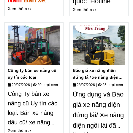
Nam
Bán xe
quốc.
Hotline
Xem thêm ››
nâng điện 1,5 tấn
Xem thêm ››
0987.999.307 /
cũ UY TÍN GIÁ
0868. 405.519
Ms
RẺ.
dịch vụ cho
Trang.
Mua bán
thuê xe nâng và
kinh doanh xe
sửa chữa xe nâng
nâng hàng các
chuyên nghiệp
loại UY tín giá tốt
Công ty bán xe nâng cũ
Báo giá xe nâng điện
trên Toàn quốc
.
uy tín các loại
đứng lái/ xe nâng điện
ngồi lái 0987999307
29/07/2026
|
20 Lượt xem
28/07/2026
|
25 Lượt xem
Công Ty bán xe
Ứng dụng và Báo
nâng cũ Uy tín các
giá xe nâng điện
loại. Bán xe nâng
đứng lái/ Xe nâng
dầu cũ/ xe nâng
điện ngồi lái đã
Xem thêm ››
điện cũ/ xe nâng