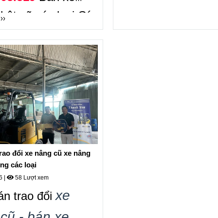
lượng cung cấp xe
hật cũ các loại Gía
››
điện .
rao đổi xe nâng cũ xe nâng
ng các loại
26
|
58 Lượt xem
xe
n trao đổi
cũ - bán xe