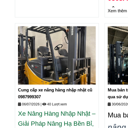
nâng n
Xem thêm 
rẻ
Cung cấp xe nâng hàng nhập nhật cũ
Mua bán t
0987999307
qua sử dụ
06/07/2026
|
40 Lượt xem
30/06/20
Xe Nâng Hàng Nhập Nhật
–
Mua bá
Giải Pháp Nâng Hạ Bền Bỉ,
nâng 