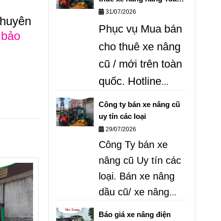
quốc
31/07/2026
RẺ.
dịch vụ cho
Chuyên
Phục vụ Mua bán
thuê xe nâng và
 bảo
cho thuê xe nâng
sửa chữa xe nâng
cũ / mới trên toàn
chuyên nghiệp
quốc.
Hotline
trên Toàn quốc
0987.999.307 /
Công ty bán xe nâng cũ
0868. 405.519
Ms
uy tín các loại
29/07/2026
Trang.
Mua bán
Công Ty bán xe
kinh doanh xe
nâng cũ Uy tín các
nâng hàng các
loại. Bán xe nâng
loại UY tín giá tốt .
dầu cũ/ xe nâng
điện cũ/ xe nâng
Báo giá xe nâng điện