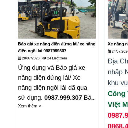
Báo giá xe nâng điện đứng lái/ xe nâng
Xe nâng n
điện ngồi lái 0987999307
24/07/20
28/07/2026
|
24 Lượt xem
Địa Ch
Ứng dụng và Báo giá xe
nhập N
nâng điện đứng lái/ Xe
khu v
nâng điện ngồi lái đã qua
Công 
sử dụng.
0987.999.307
Bán
Việt 
Xem thêm ››
xe nâng điện đã qua sử
0987.9
dụng các loại Nhập Nhật
0868.
Gía tốt.