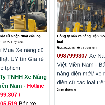
hật cũ Nhập Nhật các loại
Công ty bán xe nâng điện mớ
loại
26
|
27 Lượt xem
22/07/2026
|
33 Lượt xem
ỉ Mua Xe nâng cũ
0987999307
Xe Nâ
hật UY tín Gía rẻ
Việt Miền Nam - B
ực tphcm
nâng điện mới/ xe 
Ty TNHH Xe Nâng
điện cũ các loại trê
Miền Nam -
Hotline
Xem thêm ››
quốc. Bảo hành lâu
99.307 /
Cam kết Uy tín chấ
405.519
Bán xe