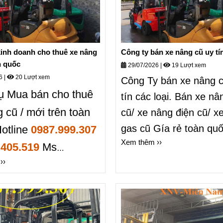
inh doanh cho thuê xe nâng
Công ty bán xe nâng cũ uy tín
n quốc
29/07/2026
|
19 Lượt xem
26
|
20 Lượt xem
Công Ty bán xe nâng 
ụ Mua bán cho thuê
tín các loại. Bán xe n
 cũ / mới trên toàn
cũ/ xe nâng điện cũ/ x
gas cũ Gía rẻ toàn quố
otline
0987.999.307
Xem thêm ››
hệ 0987999307 Ms Tra
. 405.519
Ms
››
Mua bán kinh doanh
g hàng các loại UY
ốt .