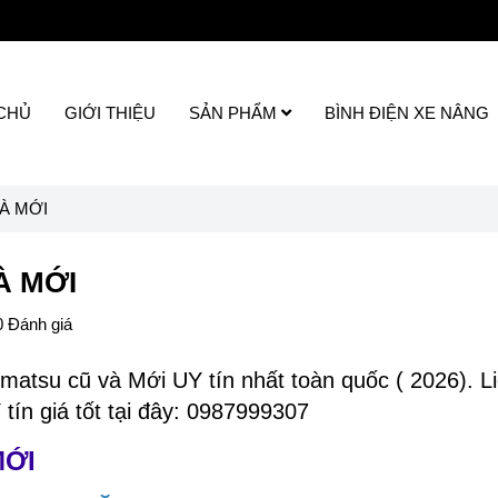
CHỦ
GIỚI THIỆU
SẢN PHẨM
BÌNH ĐIỆN XE NÂNG
À MỚI
À MỚI
0 Đánh giá
atsu cũ và Mới UY tín nhất toàn quốc ( 2026).
L
ín giá tốt tại đây: 0987999307
MỚI