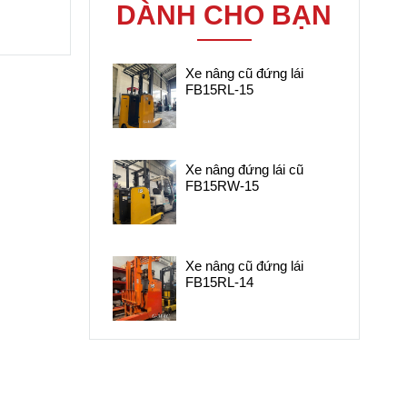
các loại trên
DÀNH CHO BẠN
 nâng
toàn quốc. Bảo
Xe nâng cũ đứng lái
hành lâu dài
FB15RL-15
Cam kết Uy tín
chất lượng cung
Xe nâng đứng lái cũ
cấp xe nâng
FB15RW-15
điện .
Xe nâng cũ đứng lái
FB15RL-14