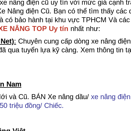
xe nâng điện cũ uy tín với mức giá cạnh t
Xe Nâng điện Cũ. Bạn có thể tìm thấy các 
 và có bảo hành tại khu vực TPHCM Và các 
 XE NÂNG TOP Uy tín
nhất như:
Net)
:
Chuyên cung cấp dòng xe nâng điện
ã qua tuyển lựa kỹ càng. Xem thông tin t
ền Nam
Mới và Cũ. BÁN Xe nâng dầu/
xe nâng điện
350 triệu đồng/ Chiếc.
âng Việt