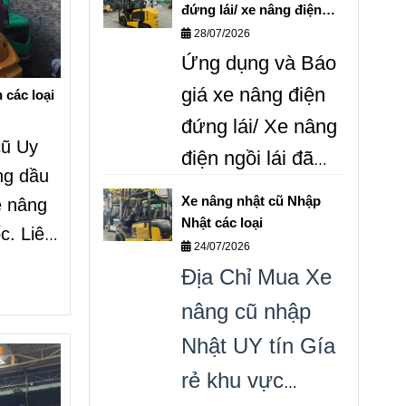
gas cũ Gía rẻ toàn
đứng lái/ xe nâng điện
quốc. Liên hệ
ngồi lái 0987999307
28/07/2026
Ứng dụng và Báo
0987999307 Ms
Trang.
giá xe nâng điện
 các loại
đứng lái/ Xe nâng
cũ Uy
điện ngồi lái đã
âng dầu
qua sử dụng.
Xe nâng nhật cũ Nhập
e nâng
0987.999.307
Bán
Nhật các loại
c. Liên
24/07/2026
xe nâng điện đã
ng.
Địa Chỉ Mua Xe
qua sử dụng các
nâng cũ nhập
loại Nhập Nhật
Nhật UY tín Gía
Gía tốt.
rẻ khu vực