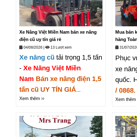
Xe Nâng Việt Miền Nam bán xe nâng
Mua bán k
điện cũ uy tín giá rẻ
hàng Toà
04/08/2026
|
13 Lượt xem
31/07/20
Xe nâng cũ
tải trọng 1,5 tấn
Phục v
-
Xe Nâng Việt Miền
xe nâng
Nam
Bán xe nâng điện 1,5
quốc.
H
tấn cũ UY TÍN GIÁ
/ 0868
Xem thêm ››
RẺ.
dịch vụ cho thuê xe
Xem thêm 
Trang.
nâng và sửa chữa xe nâng
xe nân
chuyên nghiệp trên Toàn
tín giá t
quốc