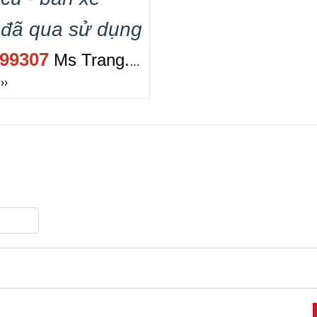
 đã qua sử dụng
99307
Ms Trang.
››
 kinh doanh
mua
c loại xe nâng
cũ
chất lượng
quốc.