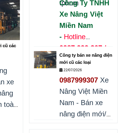
tphcm
Công Ty TNHH
Xe Nâng Việt
Miền Nam
-
Hotline
i cũ các
0987.999.307 /
Công ty bán xe nâng điện
0868.405.519
mới cũ các loại
ng
Bán xe nâng
22/07/2026
0987999307
Xe
án xe
nhật cũ các loại
Nâng Việt Miền
nâng
Gía rẻ
Nam - Bán xe
n toàn
nâng điện mới/
 dài
xe nâng điện cũ
t