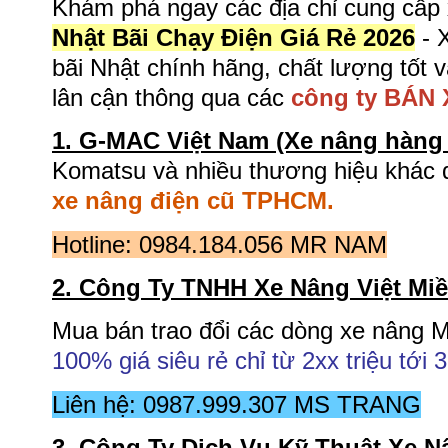
Khám phá ngay các địa chỉ cung cấp 
Nhật Bãi Chạy Điện Giá Rẻ 2026
- 
bãi Nhật chính hãng, chất lượng tốt
lân cận thông qua các
công ty BÁN
1. G-MAC Việt Nam (Xe nâng hàng 
Komatsu và nhiều thương hiệu khác đ
xe nâng điện cũ TPHCM.
Hotline: 0984.184.056 MR NAM
2. Công Ty TNHH Xe Nâng Việt Mi
Mua bán trao đổi các dòng xe nâng 
100% giá siêu rẻ chỉ từ 2xx triệu tới 
Liên hệ: 0987.999.307 MS TRANG
3. Công Ty Dịch Vụ Kỹ Thuật Xe N