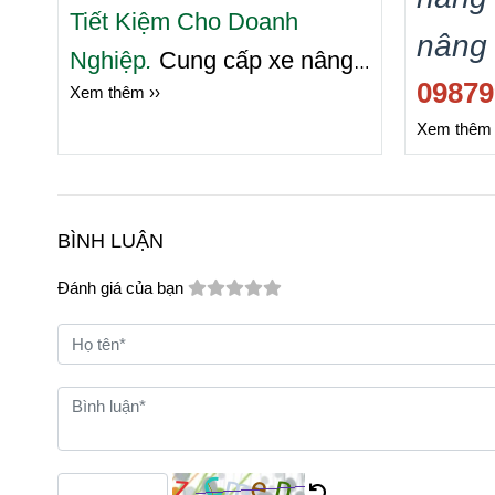
Tiết Kiệm Cho Doanh
nâng
Nghiệp
.
Cung cấp xe nâng
09879
Xem thêm ››
hàng các thương hiệu
Toyota
Xem thêm 
Đơn vị
:
,
KOMATSU
,
Mitsubishi, Nissan, TCM,
bán cá
Nichiyu
hay
hàng 
BÌNH LUẬN
Sumitomo.
Toàn 
Đánh giá của bạn