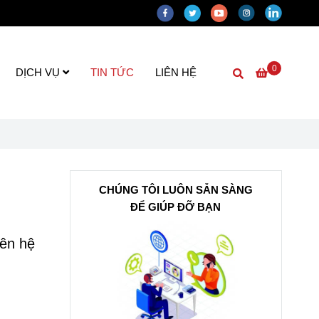
0
DỊCH VỤ
TIN TỨC
LIÊN HỆ
CHÚNG TÔI LUÔN SẴN SÀNG
ĐỂ GIÚP ĐỠ BẠN
iên hệ