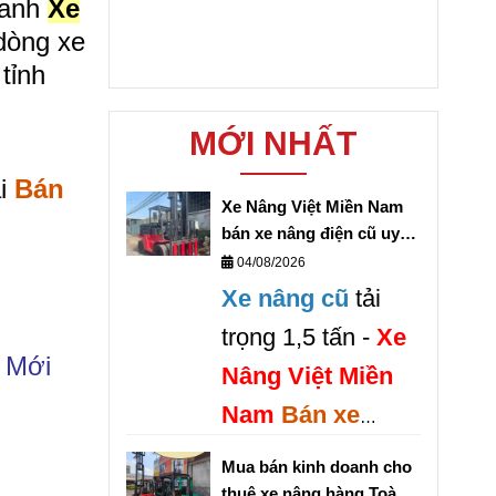
ranh
Xe
dòng xe
tỉnh
MỚI NHẤT
ại
Bán
Xe Nâng Việt Miền Nam
bán xe nâng điện cũ uy
tín giá rẻ
04/08/2026
Xe nâng cũ
tải
trọng 1,5 tấn -
Xe
 Mới
Nâng Việt Miền
Nam
Bán xe
nâng điện 1,5 tấn
Mua bán kinh doanh cho
cũ UY TÍN GIÁ
thuê xe nâng hàng Toàn